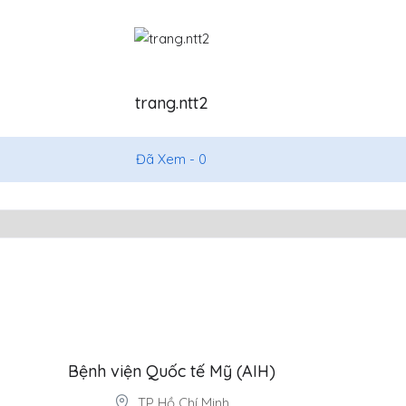
trang.ntt2
Đã Xem -
0
Bệnh viện Quốc tế Mỹ (AIH)
TP Hồ Chí Minh