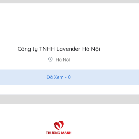
Công ty TNHH Lavender Hà Nội
Hà Nội
Đã Xem -
0