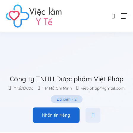
Công ty TNHH Dược phẩm Việt Pháp
Y tế/Dược
TP Hồ Chí Minh
viet-phap@gmail.com
Đã xem
-
2
Nhắn tin riêng