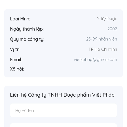
Loại Hình:
Y tế/Dược
Ngày thành lập:
2002
Quy mô công ty:
25-99 nhân viên
Vị trí:
TP Hồ Chí Minh
Email:
viet-phap@gmail.com
Xã hội:
Liên hệ Công ty TNHH Dược phẩm Việt Pháp