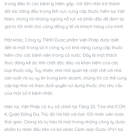
trong điều trị các bệnh lý hiếm gặp. Với tầm nhìn trở thành
đối tác hàng đầu trong lĩnh vực cung cấp thuốc hiếm tại Việt
Nam, chúng tôi không ngừng nỗ lực và phấn đấu để đem lại
giá trị tốt nhất cho cộng đồng y tế và khách hàng của mình.
Mặt khác, Công ty TNHH Dược phẩm Việt-Pháp được biết
đến là một trong số ít công ty có khả năng cung cấp thuốc
hiếm cho các bệnh viện trong cả nước. Đây là một thách
thức đáng kể do tính chất độc đáo và khan hiếm của các
loại thuốc này. Tuy nhiên, nhờ mối quan hệ chặt chẽ với nhà
sản xuất và sự uy tín trong kinh doanh, chúng tôi có thể cung
cấp kịp thời và theo đuổi quyền sử dụng thuốc cho nhu cầu
của một số ít bệnh nhân.
Hiện tại, Việt Pháp có trụ sở chính tại Tầng 20, Tòa nhà ICON
4, Quận Đống Đa, Thủ đô Hà Nội với hơn 100 nhân viên toàn
thời gian. Chúng tôi tự hào là một trong những công ty dược
phẩm tư nhân đầu tiên có bộ phận Cảnh giác Dược (PV) tại