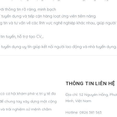
ới thông tin rõ ràng, minh bạch
í tuyển dụng và tiếp cận hàng loạt ứng viên tiềm năng.
 tin và tư vấn về các lĩnh vực nghề nghiệp khác nhau, giúp người
in tuyển, hỗ trợ tạo CV,..
tuyển dụng uy tín giúp kết nối người lao động và nhà tuyển dụng
THÔNG TIN LIÊN HỆ
ó cơ hội khám phá vị trí y tế đa
Địa chỉ:
52 Nguyên Hồng, Phườ
Minh, Việt Nam
g, để chung tay xây dựng một cộng
ơ và trải nghiệm sứ mệnh chăm
Hotline:
0826 381 563