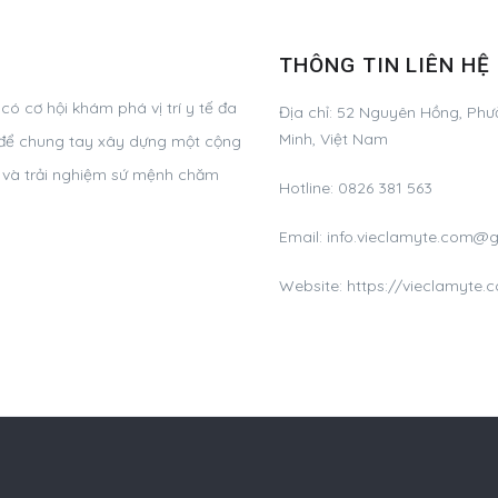
THÔNG TIN LIÊN HỆ
ó cơ hội khám phá vị trí y tế đa
Địa chỉ:
52 Nguyên Hồng, Phườ
Minh, Việt Nam
g, để chung tay xây dựng một cộng
ơ và trải nghiệm sứ mệnh chăm
Hotline:
0826 381 563
Email:
info.vieclamyte.com@
Website: https://vieclamyte.