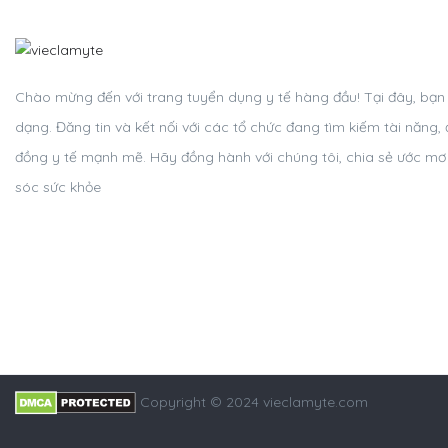
Chào mừng đến với trang tuyển dụng y tế hàng đầu! Tại đây, bạn c
dạng. Đăng tin và kết nối với các tổ chức đang tìm kiếm tài năn
đồng y tế mạnh mẽ. Hãy đồng hành với chúng tôi, chia sẻ ước m
sóc sức khỏe
Copyright © 2024 vieclamyte.com