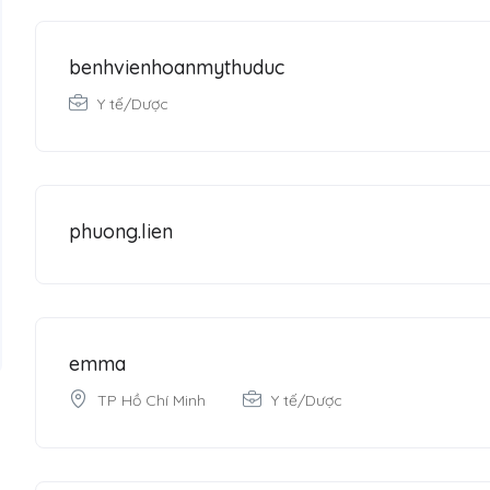
benhvienhoanmythuduc
Y tế/Dược
phuong.lien
emma
TP Hồ Chí Minh
Y tế/Dược