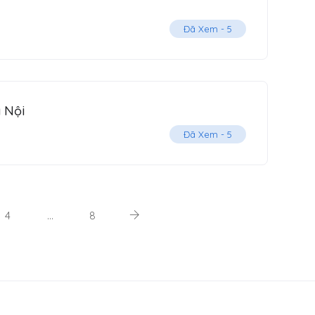
Đã Xem -
5
 Nội
Đã Xem -
5
4
…
8