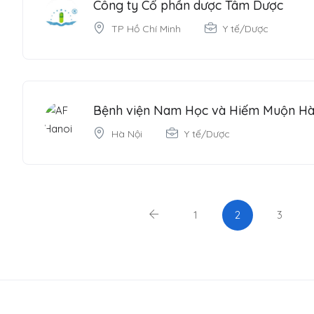
Công ty Cổ phần dược Tâm Dược
TP Hồ Chí Minh
Y tế/Dược
Bệnh viện Nam Học và Hiếm Muộn Hà
Hà Nội
Y tế/Dược
1
2
3