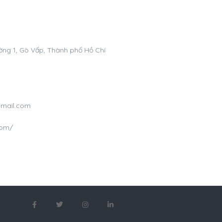
ng 1, Gò Vấp, Thành phố Hồ Chí
gmail.com
com/