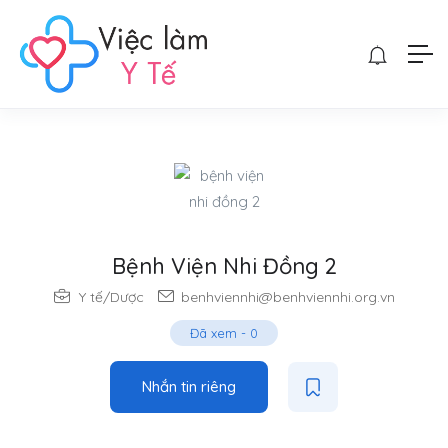
Bệnh Viện Nhi Đồng 2
Y tế/Dược
benhviennhi@benhviennhi.org.vn
Đã xem
-
0
Nhắn tin riêng