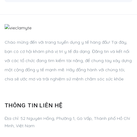
Chào mừng đến với trang tuyển dụng y tế hàng đầu! Tại đây,
bạn có cơ hội khám phá vị trí y tế đa dạng. Đăng tin và kết nối
với các tổ chức đang tìm kiếm tài năng, để chung tay xây dựng
một cộng đồng y tế mạnh mẽ. Hãy đồng hành với chúng tôi,
chia sẻ ước mơ và trải nghiệm sứ mệnh chăm sóc sức khỏe
THÔNG TIN LIÊN HỆ
Địa chỉ:
52 Nguyên Hồng, Phường 1, Gò Vấp, Thành phố Hồ Chí
Minh, Việt Nam