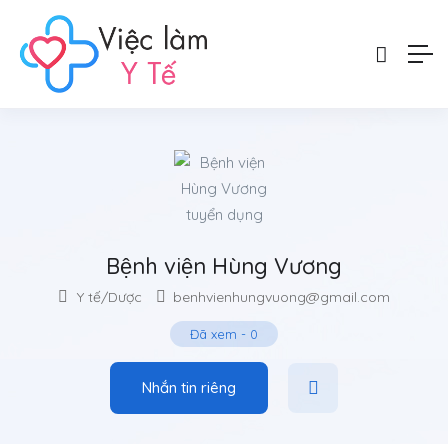
Bệnh viện Hùng Vương
Y tế/Dược
benhvienhungvuong@gmail.com
Đã xem
-
0
Nhắn tin riêng