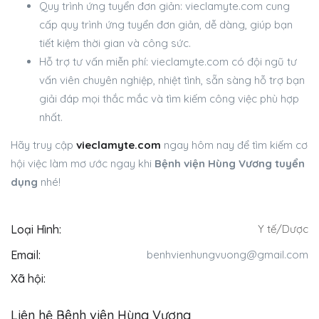
Quy trình ứng tuyển đơn giản: vieclamyte.com cung
cấp quy trình ứng tuyển đơn giản, dễ dàng, giúp bạn
tiết kiệm thời gian và công sức.
Hỗ trợ tư vấn miễn phí: vieclamyte.com có đội ngũ tư
vấn viên chuyên nghiệp, nhiệt tình, sẵn sàng hỗ trợ bạn
giải đáp mọi thắc mắc và tìm kiếm công việc phù hợp
nhất.
Hãy truy cập
vieclamyte.com
ngay hôm nay để tìm kiếm cơ
hội việc làm mơ ước ngay khi
Bệnh viện Hùng Vương tuyển
dụng
nhé!
Loại Hình:
Y tế/Dược
Email:
benhvienhungvuong@gmail.com
Xã hội:
Liên hệ Bệnh viện Hùng Vương