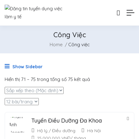
Công Việc
Home
Công việc
Show Sidebar
Hiển thị
71
–
75
trong tổng số 75 kết quả
Tuyển Điều Dưỡng Đa Khoa
Hộ lý / Điều dưỡng
Hà Nội
15,000,000
VNĐ
/ tháng