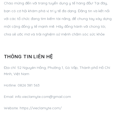
Chào mừng đến với trang tuyển dụng y tế hàng đầu! Tại đây,
bạn có cơ hội khám phá vị trí y tế đa dạng. Đăng tin và kết nối
với các tổ chức đang tìm kiếm tài năng, để chung tay xây dựng
một cộng đồng y tế mạnh mẽ. Hãy đồng hành với chúng tôi,
chia sẻ ước mơ và trải nghiệm sứ mệnh chăm sóc sức khỏe
THÔNG TIN LIÊN HỆ
Địa chỉ:
52 Nguyên Hồng, Phường 1, Gò Vấp, Thành phố Hồ Chí
Minh, Việt Nam
Hotline:
0826 381 563
Email:
info.vieclamyte.com@gmail.com
Website: https://vieclamyte.com/