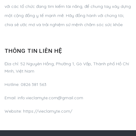
với các tổ chức đang tìm kiếm tài năng, để chung tay xây dựng
một cộng đồng y tế mạnh mẽ. Hãy đồng hành với chúng tôi,
chia sẻ ước mơ và trải nghiệm sứ mệnh chăm sóc sức khỏe
THÔNG TIN LIÊN HỆ
Địa chỉ:
52 Nguyên Hồng, Phường 1, Gò Vấp, Thành phố Hồ Chí
Minh, Việt Nam
Hotline:
0826 381 563
Email:
info.vieclamyte.com@gmail.com
Website: https://vieclamyte.com/