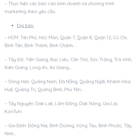
– Thực hiện các báo cáo kinh doanh và chương trình
marketing theo yêu cầu.
Địa bàn:
– HCM: Tân Phú, Hóc Môn, Quận 7, Quận 8, Quận 12, Củ Chi,
Bình Tân, Bình Thành, Bình Chánh…
– Tây Đô: Tiền Giang, Bạc Liêu, Cần Thơ, Sóc Trăng, Trà Vinh,
Kiên Giang, Long An, An Giang…
– Sông Hàn: Quảng Nam, Đà Nẵng, Quảng Ngãi, Khánh Hòa,
Huế, Quảng Trị, Quảng Bình, Phú Yên…
– Tây Nguyên: Dak Lak, Lâm Đồng, Dak Nông, Gia Lai,
KonTum
– Gia Định: Đồng Nai, Bình Dương, Vũng Tàu, Bình Phước, Tây
Ninh…