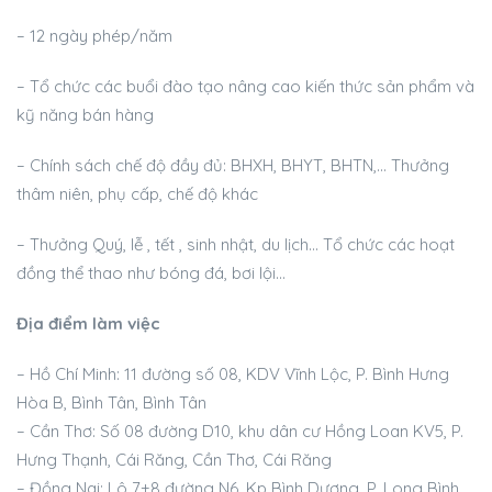
– 12 ngày phép/năm
– Tổ chức các buổi đào tạo nâng cao kiến thức sản phẩm và
kỹ năng bán hàng
– Chính sách chế độ đầy đủ: BHXH, BHYT, BHTN,… Thưởng
thâm niên, phụ cấp, chế độ khác
– Thưởng Quý, lễ , tết , sinh nhật, du lịch… Tổ chức các hoạt
đồng thể thao như bóng đá, bơi lội…
Địa điểm làm việc
– Hồ Chí Minh: 11 đường số 08, KDV Vĩnh Lộc, P. Bình Hưng
Hòa B, Bình Tân, Bình Tân
– Cần Thơ: Số 08 đường D10, khu dân cư Hồng Loan KV5, P.
Hưng Thạnh, Cái Răng, Cần Thơ, Cái Răng
– Đồng Nai: Lô 7+8 đường N6, Kp Bình Dương, P. Long Bình