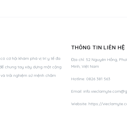
THÔNG TIN LIÊN HỆ
ó cơ hội khám phá vị trí y tế đa
Địa chỉ:
52 Nguyên Hồng, Phườ
Minh, Việt Nam
g, để chung tay xây dựng một cộng
ơ và trải nghiệm sứ mệnh chăm
Hotline:
0826 381 563
Email:
info.vieclamyte.com@
Website: https://vieclamyte.