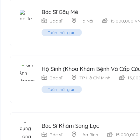
Bác Sĩ Gây Mê
Bác sĩ
Hà Nội
15,000,000
V
Toàn thời gian
Hộ Sinh (Khoa Khám Bệnh Và Cấp Cứu
Bác sĩ
TP Hồ Chí Minh
15,00
Toàn thời gian
Bác Sĩ Khám Sàng Lọc
Bác sĩ
Hòa Bình
15,000,000