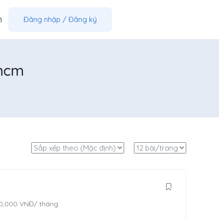
m
Đăng nhập
/
Đăng ký
phcm
0,000
VNĐ
/ tháng