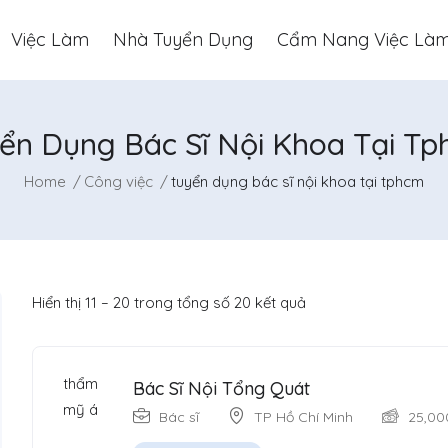
Việc Làm
Nhà Tuyển Dụng
Cẩm Nang Việc Là
ển Dụng Bác Sĩ Nội Khoa Tại T
Home
Công việc
tuyển dụng bác sĩ nội khoa tại tphcm
Hiển thị
11
–
20
trong tổng số 20 kết quả
Bác Sĩ Nội Tổng Quát
Bác sĩ
TP Hồ Chí Minh
25,00