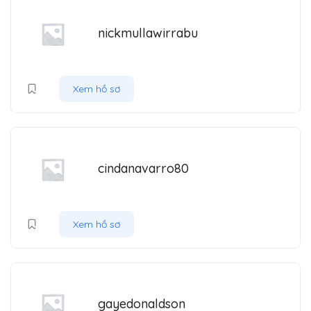
nickmullawirrabu
Xem hồ sơ
cindanavarro80
Xem hồ sơ
gayedonaldson