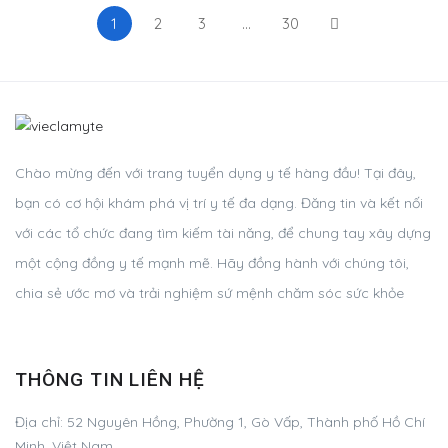
1
2
3
…
30
Chào mừng đến với trang tuyển dụng y tế hàng đầu! Tại đây,
bạn có cơ hội khám phá vị trí y tế đa dạng. Đăng tin và kết nối
với các tổ chức đang tìm kiếm tài năng, để chung tay xây dựng
một cộng đồng y tế mạnh mẽ. Hãy đồng hành với chúng tôi,
chia sẻ ước mơ và trải nghiệm sứ mệnh chăm sóc sức khỏe
THÔNG TIN LIÊN HỆ
Địa chỉ:
52 Nguyên Hồng, Phường 1, Gò Vấp, Thành phố Hồ Chí
Minh, Việt Nam