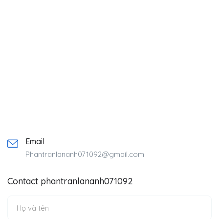
Email
Phantranlananh071092@gmail.com
Contact phantranlananh071092