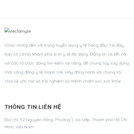
Chào mừng đến với trang tuyển dụng y tế hàng đầu! Tại đây,
bạn có cơ hội khám phá vị trí y tế đa dạng. Đăng tin và kết nối
với các tổ chức đang tìm kiếm tài năng, để chung tay xây dựng
một cộng đồng y tế mạnh mẽ. Hãy đồng hành với chúng tôi,
chia sẻ ước mơ và trải nghiệm sứ mệnh chăm sóc sức khỏe
THÔNG TIN LIÊN HỆ
Địa chỉ:
52 Nguyên Hồng, Phường 1, Gò Vấp, Thành phố Hồ Chí
Minh, Việt Nam