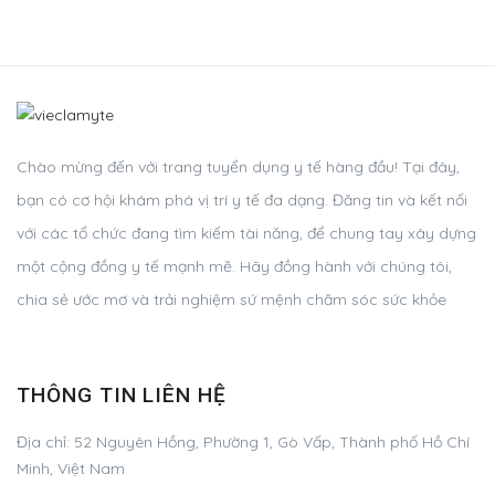
Chào mừng đến với trang tuyển dụng y tế hàng đầu! Tại đây,
bạn có cơ hội khám phá vị trí y tế đa dạng. Đăng tin và kết nối
với các tổ chức đang tìm kiếm tài năng, để chung tay xây dựng
một cộng đồng y tế mạnh mẽ. Hãy đồng hành với chúng tôi,
chia sẻ ước mơ và trải nghiệm sứ mệnh chăm sóc sức khỏe
THÔNG TIN LIÊN HỆ
Địa chỉ:
52 Nguyên Hồng, Phường 1, Gò Vấp, Thành phố Hồ Chí
Minh, Việt Nam