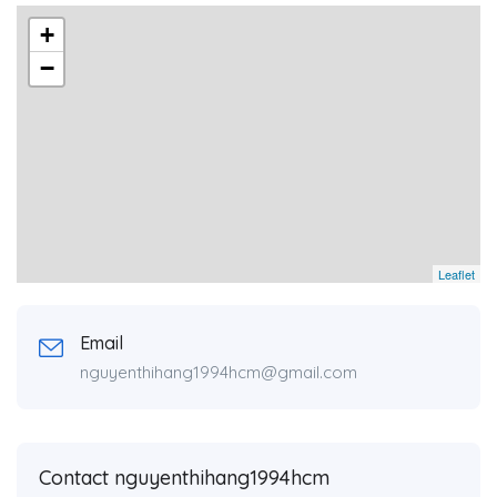
+
−
Leaflet
Email
nguyenthihang1994hcm@gmail.com
Contact nguyenthihang1994hcm