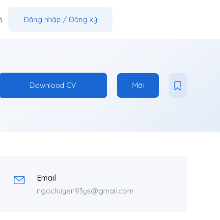
m
Đăng nhập
/
Đăng ký
Download CV
Mời
Email
ngochuyen93ys@gmail.com