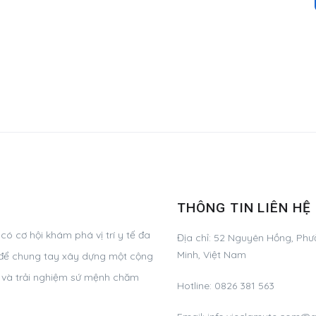
THÔNG TIN LIÊN HỆ
ó cơ hội khám phá vị trí y tế đa
Địa chỉ:
52 Nguyên Hồng, Phườ
Minh, Việt Nam
g, để chung tay xây dựng một cộng
ơ và trải nghiệm sứ mệnh chăm
Hotline:
0826 381 563