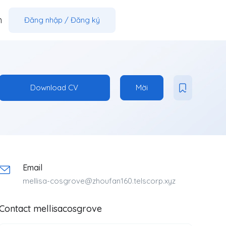
m
Đăng nhập
/
Đăng ký
Download CV
Mời
Email
mellisa-cosgrove@zhoufan160.telscorp.xyz
Contact mellisacosgrove