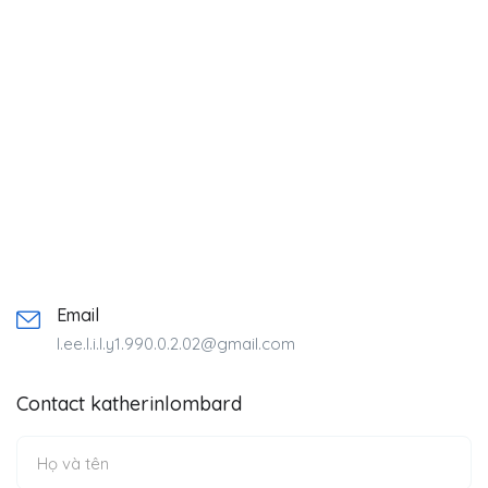
Email
l.ee.l.i.l.y1.990.0.2.02@gmail.com
Contact katherinlombard