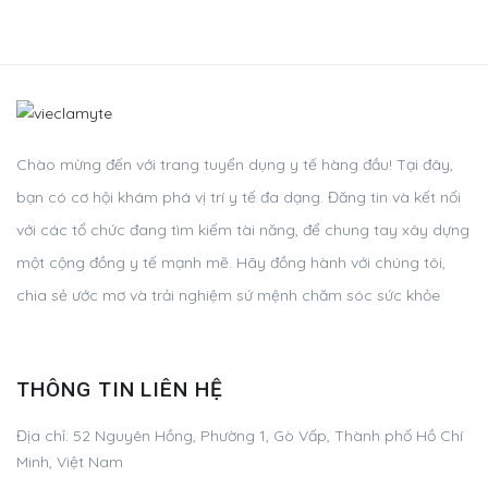
Chào mừng đến với trang tuyển dụng y tế hàng đầu! Tại đây,
bạn có cơ hội khám phá vị trí y tế đa dạng. Đăng tin và kết nối
với các tổ chức đang tìm kiếm tài năng, để chung tay xây dựng
một cộng đồng y tế mạnh mẽ. Hãy đồng hành với chúng tôi,
chia sẻ ước mơ và trải nghiệm sứ mệnh chăm sóc sức khỏe
THÔNG TIN LIÊN HỆ
Địa chỉ:
52 Nguyên Hồng, Phường 1, Gò Vấp, Thành phố Hồ Chí
Minh, Việt Nam