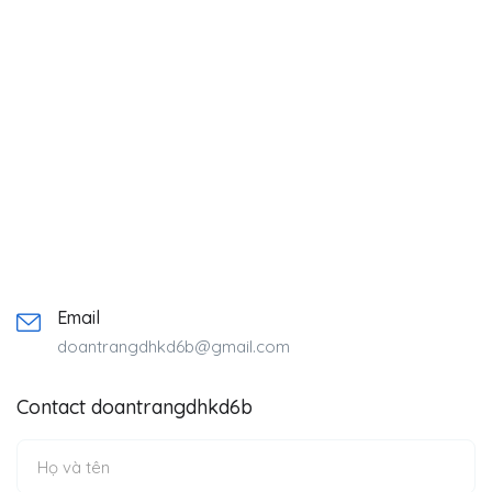
Email
doantrangdhkd6b@gmail.com
Contact doantrangdhkd6b