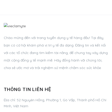
Chào mừng đến với trang tuyển dụng y tế hàng đầu! Tại đây,
bạn có cơ hội khám phá vị trí y tế đa dạng. Đăng tin và kết nối
với các tổ chức đang tìm kiếm tài năng, để chung tay xây dựng
một cộng đồng y tế mạnh mẽ. Hãy đồng hành với chúng tôi,
chia sẻ ước mơ và trải nghiệm sứ mệnh chăm sóc sức khỏe
THÔNG TIN LIÊN HỆ
Địa chỉ:
52 Nguyên Hồng, Phường 1, Gò Vấp, Thành phố Hồ Chí
Minh, Việt Nam